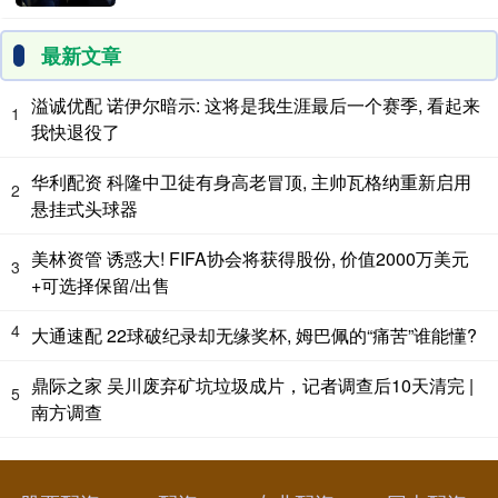
最新文章
溢诚优配 诺伊尔暗示: 这将是我生涯最后一个赛季, 看起来
1
我快退役了
华利配资 科隆中卫徒有身高老冒顶, 主帅瓦格纳重新启用
2
悬挂式头球器
美林资管 诱惑大! FIFA协会将获得股份, 价值2000万美元
3
+可选择保留/出售
4
大通速配 22球破纪录却无缘奖杯, 姆巴佩的“痛苦”谁能懂?
鼎际之家 吴川废弃矿坑垃圾成片，记者调查后10天清完 |
5
南方调查