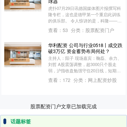
球器
虎扑07月29日讯德国媒体图片报撰写科
隆专栏，这也是德甲第一个重启此训练
的俱乐部。 令人惊讶的是，科隆——特
别是在38岁的雷内-瓦格纳
查看：
53
分类：
股票配资门户
（RenéWagner）麾....
华利配资 公司与行业0518丨成交跌
破3万亿 资金蓄势布局何处？
主持人：阳子 现场嘉宾：鞠磊、余力、
刘哲 A股震荡调整，超3000只个股走
弱，沪指收盘勉强守住20日线，短期支
撑是否有效？市场大幅缩量，是蓄势休
查看：
172
分类：
网上配资炒股
整还是走弱信号？....
股票配资门户文章已加载完成
话题标签