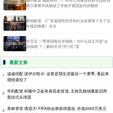
锅牛配资 穗霍帮扶！广州市公用事业技师学院联合
霍尔果斯市高级技工学校开展思政培训教研
辉煌配资 《广东省国民经济和社会发展第十五个五
年规划纲要》全文
牛宝宝 一季度招商全市领跑！为什么说天河是“企
业福地”？｜解码天河“开门红”③
最新文章
溢诚优配 诺伊尔暗示: 这将是我生涯最后一个赛季, 看起来
1
我快退役了
华利配资 科隆中卫徒有身高老冒顶, 主帅瓦格纳重新启用
2
悬挂式头球器
美林资管 诱惑大! FIFA协会将获得股份, 价值2000万美元
3