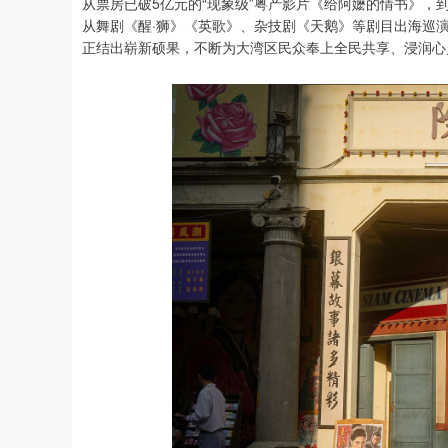
从票房已破5亿元的“现象级”粤产影片《给阿嬷的情书》，到
从舞剧《醒·狮》《英歌》、杂技剧《天鹅》等剧目出海巡
正结出崭新硕果，不断为大湾区民众奉上全民共享、浸润心