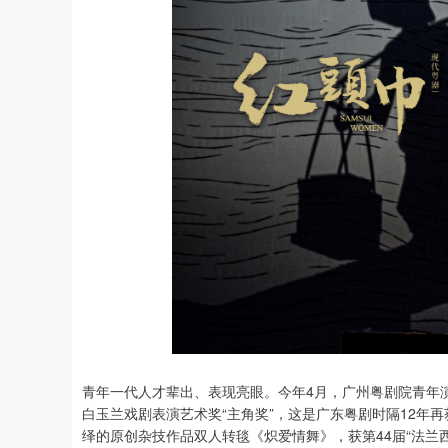
青年一代人才辈出、表现亮眼。今年4月，广州粤剧院青年
白玉兰戏剧表演艺术奖“主角奖”，这是广东粤剧时隔12年
绎的原创杂技作品双人转毯《炽爱情舞》，获第44届“法兰