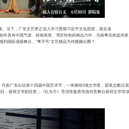
开幕。当下，广东文艺界正深入学习贯彻习近平文化思想，落实省
努力创作具有中国气派、岭南风骨、湾区特色的精品力作，为南粤百姓提供更
项到国际顶级舞台，“粤字号”文艺精品为何频频出圈？
批》代表广东出征第十四届中国艺术节，一举摘得3项文华奖，获奖总数位居
剧目，获得文华剧目奖；《红头巾》导演张曼君凭借诗意舞台获得文华导