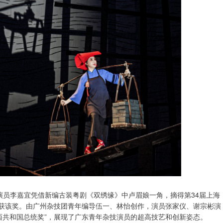
演员李嘉宜凭借新编古装粤剧《双绣缘》中卢眉娘一角，摘得第34届上海
再获该奖。由广州杂技团青年编导伍一、林怡创作，演员张家仪、谢宗彬演
西共和国总统奖”，展现了广东青年杂技演员的超高技艺和创新姿态。