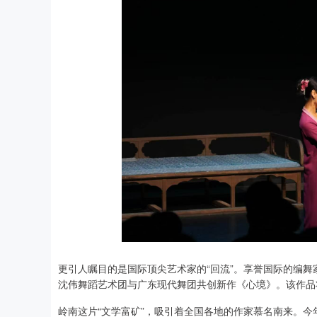
更引人瞩目的是国际顶尖艺术家的“回流”。享誉国际的编舞
沈伟舞蹈艺术团与广东现代舞团共创新作《心境》。该作品
岭南这片“文学富矿”，吸引着全国各地的作家慕名南来。今