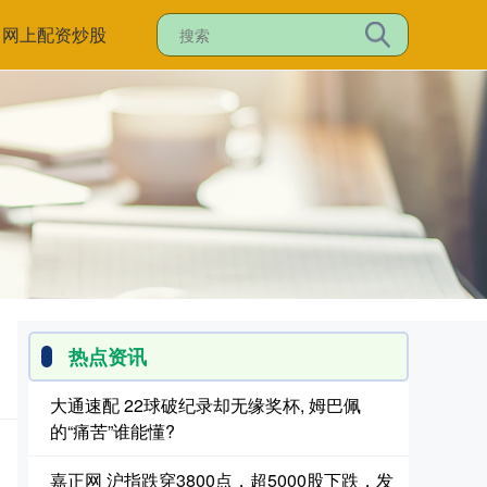
网上配资炒股
热点资讯
大通速配 22球破纪录却无缘奖杯, 姆巴佩
的“痛苦”谁能懂?
嘉正网 沪指跌穿3800点，超5000股下跌，发