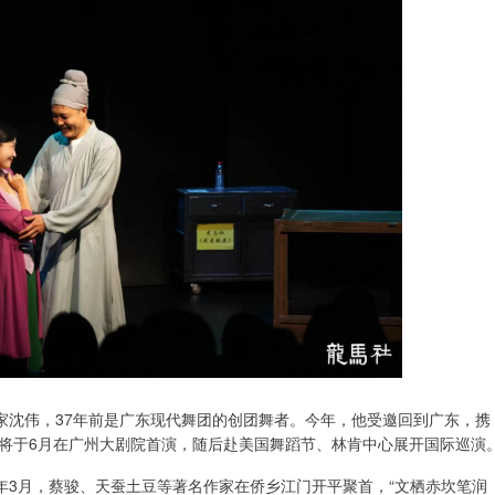
家沈伟，37年前是广东现代舞团的创团舞者。今年，他受邀回到广东，携
将于6月在广州大剧院首演，随后赴美国舞蹈节、林肯中心展开国际巡演
年3月，蔡骏、天蚕土豆等著名作家在侨乡江门开平聚首，“文栖赤坎笔润