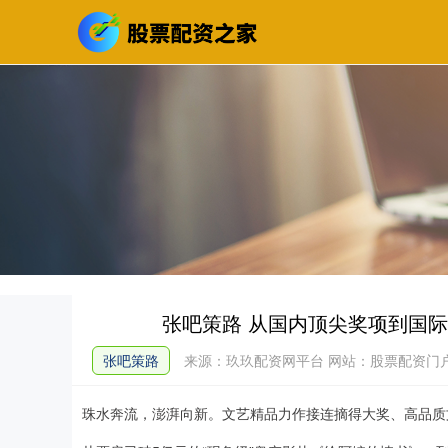
张吧策路 从国内顶尖奖项到国际
张吧策路
来源：玖玖配资网平台
网站：股票配资门
珠水奔流，澎湃向新。文艺精品力作接连摘得大奖、高品质