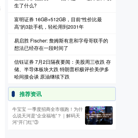
，
生了什么?
展
富明证券 16GB+512GB，目前“性价比最
高”的3款手机，轻松用到2031年
易启胜 Fischer: 詹姆斯有意和字母哥联手的
想法已经存在一段时间了
信钰证券 7月2日隔夜要闻：美股周三收跌 存
储、半导体板块大跌 特朗普积极评价美伊多
哈间接会谈 原油继续下跌
推荐资讯
牛宝宝 一季度招商全市领跑！为什
么说天河是“企业福地”？｜解码天
河“开门红”③