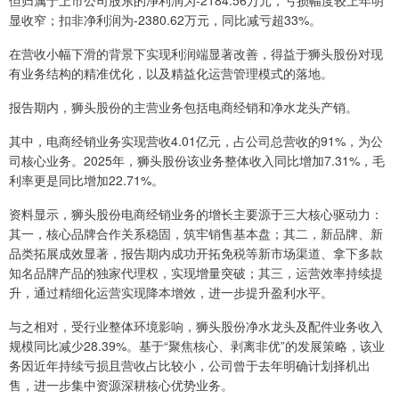
但归属于上市公司股东的净利润为-2184.56万元，亏损幅度较上年明
显收窄；扣非净利润为-2380.62万元，同比减亏超33%。
在营收小幅下滑的背景下实现利润端显著改善，得益于狮头股份对现
有业务结构的精准优化，以及精益化运营管理模式的落地。
报告期内，狮头股份的主营业务包括电商经销和净水龙头产销。
其中，电商经销业务实现营收4.01亿元，占公司总营收的91%，为公
司核心业务。2025年，狮头股份该业务整体收入同比增加7.31%，毛
利率更是同比增加22.71%。
资料显示，狮头股份电商经销业务的增长主要源于三大核心驱动力：
其一，核心品牌合作关系稳固，筑牢销售基本盘；其二，新品牌、新
品类拓展成效显著，报告期内成功开拓免税等新市场渠道、拿下多款
知名品牌产品的独家代理权，实现增量突破；其三，运营效率持续提
升，通过精细化运营实现降本增效，进一步提升盈利水平。
与之相对，受行业整体环境影响，狮头股份净水龙头及配件业务收入
规模同比减少28.39%。基于“聚焦核心、剥离非优”的发展策略，该业
务因近年持续亏损且营收占比较小，公司曾于去年明确计划择机出
售，进一步集中资源深耕核心优势业务。