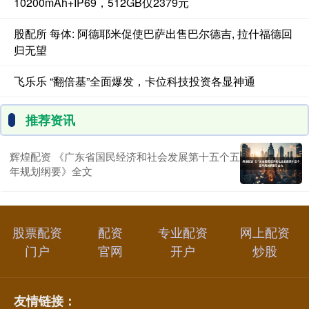
10200mAh+IP69，512GB仅2379元
股配所 每体: 阿德耶米促使巴萨出售巴尔德吉, 拉什福德回
归无望
飞乐乐 “翻倍基”全面爆发，卡位科技投资各显神通
推荐资讯
辉煌配资 《广东省国民经济和社会发展第十五个五
年规划纲要》全文
股票配资
配资
专业配资
网上配资
门户
官网
开户
炒股
友情链接：