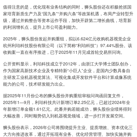
值得注意的是，优化现有业务结构的同时，狮头股份还在积极抢抓国
家培育新质生产力及“国九条”“并购六条”等政策机遇，布局产业转型升
级，通过并购整合等资本运作手段，加快开辟第二增长曲线，培育新
的利润增长点，提升上市公司盈利能力。
2025年，狮头股份发起并购重组，拟以6.624亿元收购机器视觉企业
杭州利珀科技股份有限公司（以下简称“利珀科技”）97.44%股份。该
收购案一直在有序推进，已于2025年11月完成首轮交易所问询。
公开资料显示，利珀科技成立于2012年，由浙江大学博士团队创办，
作为国家高新技术企业及专精特新“小巨人”企业，是国内少数具备自
主研发工业机器视觉算法、可视化集成开发软件平台和计算成像系统
能力的公司，技术研发能力出众。
据2025年11月份公布的狮头股份并购重组审核问询函回复文件，
2025年1—9月，利珀科技共计新增订单2.25亿元，已超过2024年全
年新增订单金额1.61亿元。此番并购若能成功，狮头股份业绩将得到
大幅改善，同时顺势切入到机器视觉领域，进一步打开发展空间。
狮头股份表示，2026年公司将围绕提升主业、提质增效、资本优化三
大方向推进改革，通过开拓现有业务、优化经营管理、加快实施并购