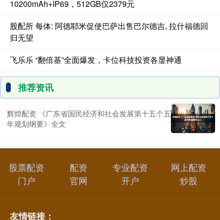
10200mAh+IP69，512GB仅2379元
股配所 每体: 阿德耶米促使巴萨出售巴尔德吉, 拉什福德回
归无望
飞乐乐 “翻倍基”全面爆发，卡位科技投资各显神通
推荐资讯
辉煌配资 《广东省国民经济和社会发展第十五个五
年规划纲要》全文
股票配资
配资
专业配资
网上配资
门户
官网
开户
炒股
友情链接：